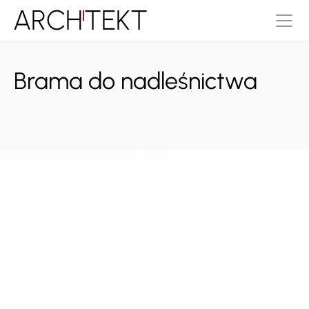
ARCH
TEKT
Brama do nadleśnictwa
Typ:
Rok projektu:
Zagospodarowanie
2013