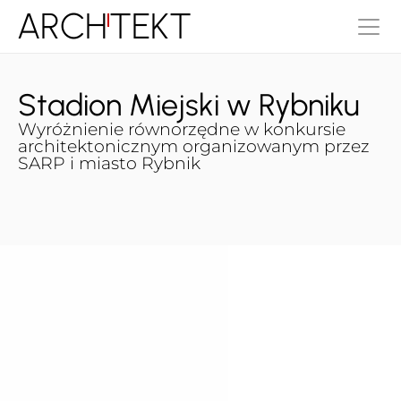
ARCH
TEKT
Stadion Miejski w Rybniku
Wyróżnienie równorzędne w konkursie 
architektonicznym organizowanym przez 
SARP i miasto Rybnik
Typ:
Rok projektu:
Użyteczność publiczna
2025